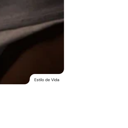
Espera… ¿q
modelaje 
En una industria donde t
preguntar: ¿qué signifi
día?
Leer Artículo
Estilo de Vida