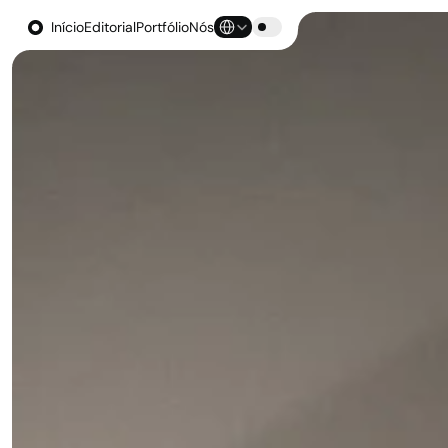
Select Language
Início
Editorial
Portfólio
Nós
Início
Editorial
Portfólio
Nós